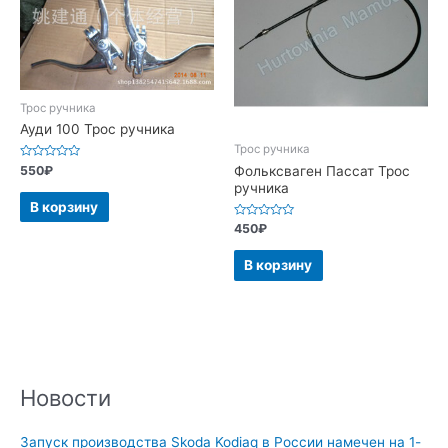
Трос ручника
Ауди 100 Трос ручника
Трос ручника
Оценка
Фольксваген Пассат Трос
550
₽
0
ручника
из
5
В корзину
Оценка
450
₽
0
из
5
В корзину
Новости
Запуск производства Skoda Kodiaq в России намечен на 1-