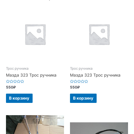
Трос ручника
Трос ручника
Мазда 323 Трос ручника
Мазда 323 Трос ручника
Оценка
Оценка
550
₽
550
₽
0
0
из
из
5
5
В корзину
В корзину