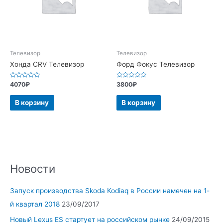
Телевизор
Телевизор
Хонда CRV Телевизор
Форд Фокус Телевизор
Оценка
Оценка
4070
₽
3800
₽
0
0
из
из
5
5
В корзину
В корзину
Новости
Запуск производства Skoda Kodiaq в России намечен на 1-
й квартал 2018
23/09/2017
Новый Lexus ES стартует на российском рынке
24/09/2015