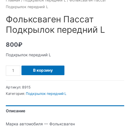
Главная
/
Подкрылок передний L
/ Фольксваген Пассат
Подкрылок передний L
Фольксваген Пассат
Подкрылок передний L
800
₽
Подкрылок передний L
Количество
В корзину
Фольксваген
Пассат
Артикул:
8915
Подкрылок
Категория:
Подкрылок передний L
передний
L
Описание
Марка автомобиля — Фольксваген