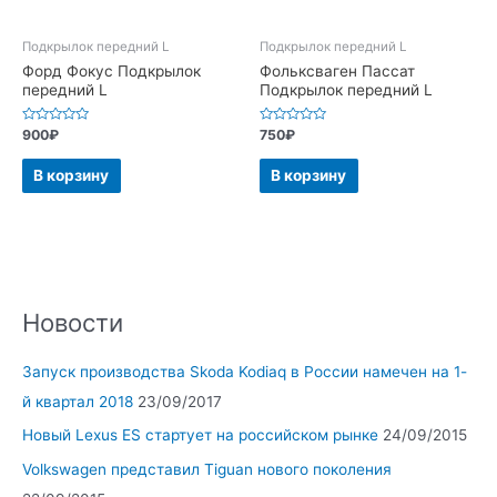
Подкрылок передний L
Подкрылок передний L
Форд Фокус Подкрылок
Фольксваген Пассат
передний L
Подкрылок передний L
Оценка
Оценка
900
₽
750
₽
0
0
из
из
5
5
В корзину
В корзину
Новости
Запуск производства Skoda Kodiaq в России намечен на 1-
й квартал 2018
23/09/2017
Новый Lexus ES стартует на российском рынке
24/09/2015
Volkswagen представил Tiguan нового поколения