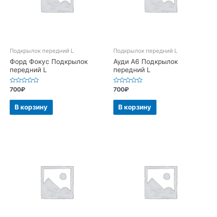
Подкрылок передний L
Подкрылок передний L
Форд Фокус Подкрылок
Ауди А6 Подкрылок
передний L
передний L
Оценка
Оценка
700
₽
700
₽
0
0
из
из
5
5
В корзину
В корзину