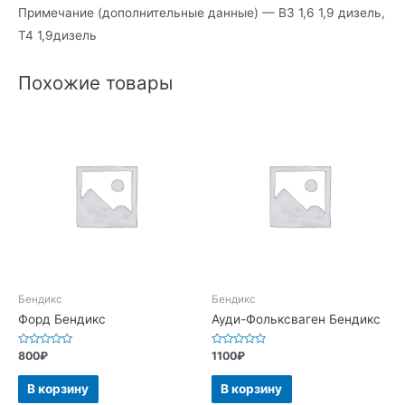
Примечание (дополнительные данные) — В3 1,6 1,9 дизель,
Т4 1,9дизель
Похожие товары
Бендикс
Бендикс
Форд Бендикс
Ауди-Фольксваген Бендикс
Оценка
Оценка
800
₽
1100
₽
0
0
из
из
5
5
В корзину
В корзину