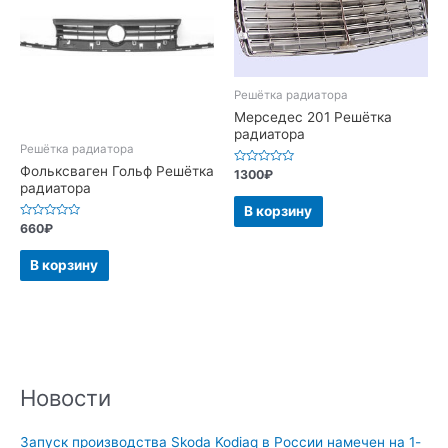
Решётка радиатора
Мерседес 201 Решётка
радиатора
Решётка радиатора
Фольксваген Гольф Решётка
Оценка
1300
₽
0
радиатора
из
5
В корзину
Оценка
660
₽
0
из
5
В корзину
Новости
Запуск производства Skoda Kodiaq в России намечен на 1-