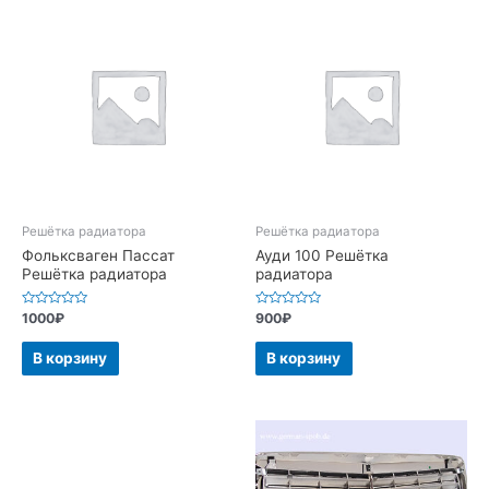
Решётка радиатора
Решётка радиатора
Фольксваген Пассат
Ауди 100 Решётка
Решётка радиатора
радиатора
Оценка
Оценка
1000
₽
900
₽
0
0
из
из
5
5
В корзину
В корзину