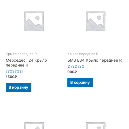
Крыло переднее R
Крыло переднее R
Мерседес 124 Крыло
БМВ Е34 Крыло переднее R
переднее R
Оценка
900
₽
0
Оценка
1500
₽
из
0
5
В корзину
из
5
В корзину