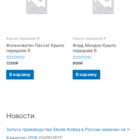
Крыло переднее R
Крыло переднее R
Фольксваген Пассат Крыло
Форд Мондео Крыло
переднее R
переднее R
Оценка
Оценка
1200
₽
900
₽
0
0
из
из
5
5
В корзину
В корзину
Новости
Запуск производства Skoda Kodiaq в России намечен на 1-
й квартал 2018
23/09/2017