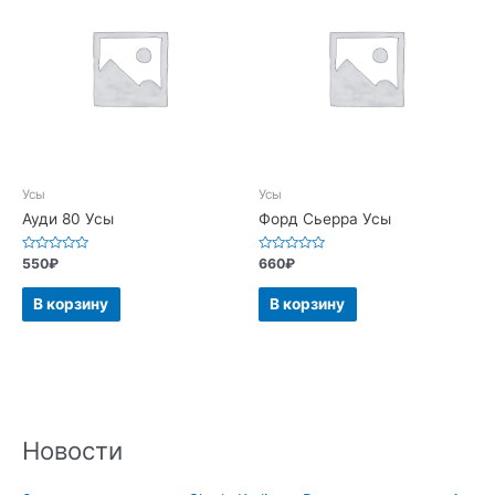
Усы
Усы
Ауди 80 Усы
Форд Сьерра Усы
Оценка
Оценка
550
₽
660
₽
0
0
из
из
5
5
В корзину
В корзину
Новости