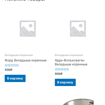
Вкладыши коренные
Вкладыши коренные
Форд Вкладыши коренные
Ауди-Фольксваген
Вкладыши коренные
Оценка
500
₽
0
Оценка
900
₽
из
0
5
В корзину
из
5
В корзину