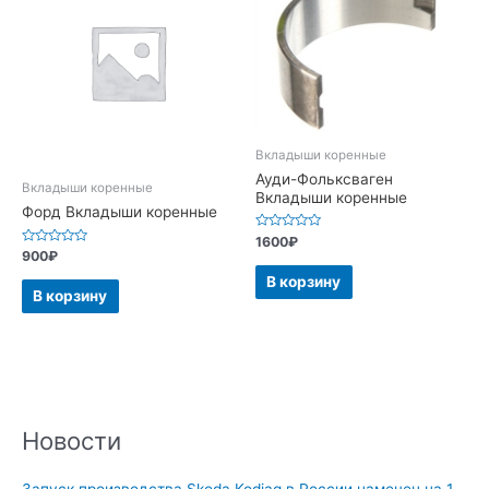
Вкладыши коренные
Ауди-Фольксваген
Вкладыши коренные
Вкладыши коренные
Форд Вкладыши коренные
Оценка
1600
₽
0
Оценка
900
₽
из
0
5
из
В корзину
5
В корзину
Новости