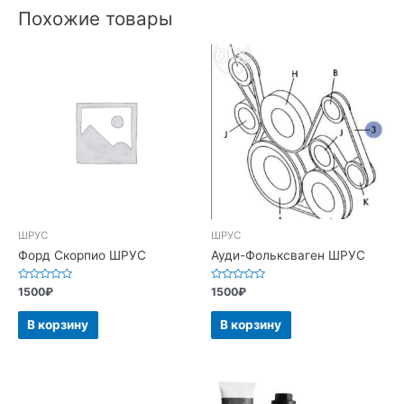
Похожие товары
ШРУС
ШРУС
Форд Скорпио ШРУС
Ауди-Фольксваген ШРУС
Оценка
Оценка
1500
₽
1500
₽
0
0
из
из
5
5
В корзину
В корзину