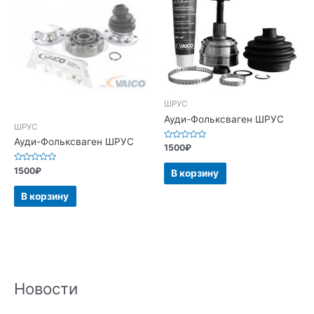
ШРУС
Ауди-Фольксваген ШРУС
ШРУС
Ауди-Фольксваген ШРУС
Оценка
1500
₽
0
из
Оценка
5
1500
₽
В корзину
0
из
5
В корзину
Новости