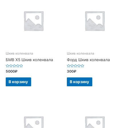
Шкив коленвала
Шкив коленвала
БМВ Х5 Шкив коленвала
Форд Шкив коленвала
Оценка
Оценка
5000
₽
300
₽
0
0
из
из
5
5
В корзину
В корзину