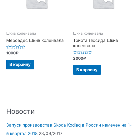
Шкив коленвала
Шкив коленвала
Мерседес Шкив коленвала
Тойота Люсида Шкив
коленвала
Оценка
1000
₽
0
Оценка
2000
₽
из
0
5
В корзину
из
5
В корзину
Новости
Запуск производства Skoda Kodiaq в России намечен на 1-
й квартал 2018
23/09/2017