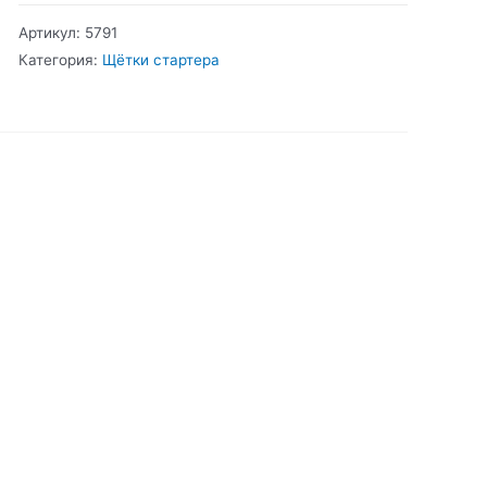
Фольксваген
Артикул:
5791
Щётки
Категория:
Щётки стартера
стартера