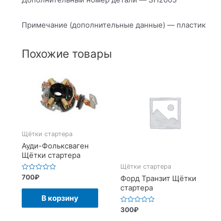
Примечание (дополнительные данные) — пластик
Похожие товары
Щётки стартера
Ауди-Фольксваген
Щётки стартера
Щётки стартера
Оценка
700
₽
Форд Транзит Щётки
0
стартера
из
5
В корзину
Оценка
300
₽
0
из