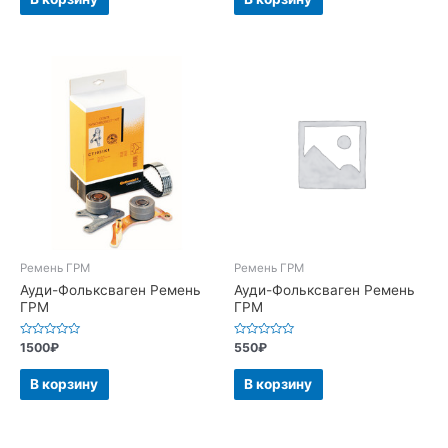
Ремень ГРМ
Ремень ГРМ
Ауди-Фольксваген Ремень
Ауди-Фольксваген Ремень
ГРМ
ГРМ
Оценка
Оценка
1500
₽
550
₽
0
0
из
из
5
5
В корзину
В корзину