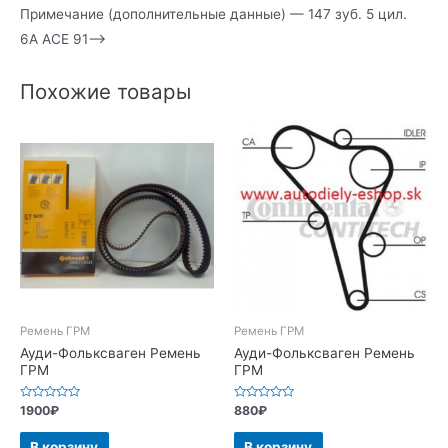
Примечание (дополнительные данные) — 147 зуб. 5 цил.
6А АСЕ 91—>
Похожие товары
Ремень ГРМ
Ремень ГРМ
Ауди-Фольксваген Ремень
Ауди-Фольксваген Ремень
ГРМ
ГРМ
Оценка
Оценка
1900
₽
880
₽
0
0
из
из
5
5
В корзину
В корзину