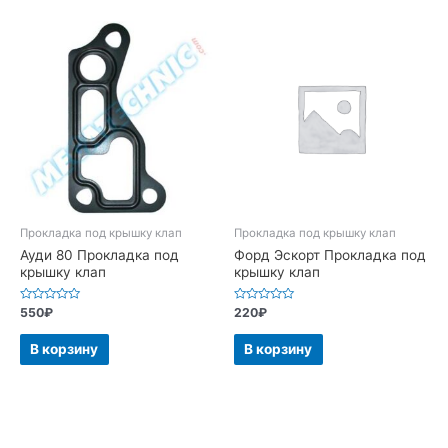
Прокладка под крышку клап
Прокладка под крышку клап
Ауди 80 Прокладка под
Форд Эскорт Прокладка под
крышку клап
крышку клап
Оценка
Оценка
550
₽
220
₽
0
0
из
из
5
5
В корзину
В корзину