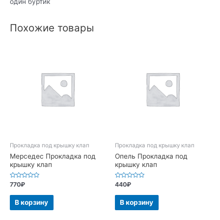
один буртик
Похожие товары
Прокладка под крышку клап
Прокладка под крышку клап
Мерседес Прокладка под
Опель Прокладка под
крышку клап
крышку клап
Оценка
Оценка
770
₽
440
₽
0
0
из
из
5
5
В корзину
В корзину