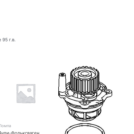
95 г.в.
Помпа
Ауди-Фольксваген