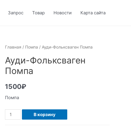
Запрос
Товар
Новости
Карта сайта
Главная
/
Помпа
/ Ауди-Фольксваген Помпа
Ауди-Фольксваген
Помпа
1500
₽
Помпа
Количество
В корзину
Ауди-
Фольксваген