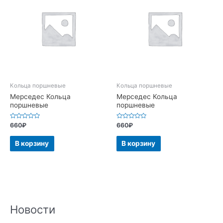
Кольца поршневые
Кольца поршневые
Мерседес Кольца
Мерседес Кольца
поршневые
поршневые
Оценка
Оценка
660
₽
660
₽
0
0
из
из
5
5
В корзину
В корзину
Новости