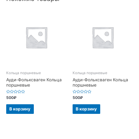
Кольца поршневые
Кольца поршневые
Ауди-Фольксваген Кольца
Ауди-Фольксваген Кольца
поршневые
поршневые
Оценка
Оценка
500
₽
500
₽
0
0
из
из
5
5
В корзину
В корзину