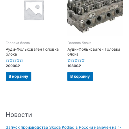
Головка блока
Головка блока
Ауди-Фольксваген Головка
Ауди-Фольксваген Головка
блока
блока
Оценка
Оценка
20900
₽
19800
₽
0
0
из
из
5
5
В корзину
В корзину
Новости
Запуск производства Skoda Kodiaq в России намечен на 1-