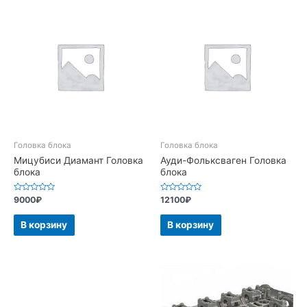
Головка блока
Головка блока
Мицубиси Диамант Головка
Ауди-Фольксваген Головка
блока
блока
Оценка
Оценка
9000
₽
12100
₽
0
0
из
из
5
5
В корзину
В корзину