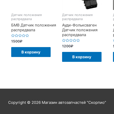
Датчик положения
Датчик положения
распредвала
распредвала
БМВ Датчик положения
Ауди-Фольксваген
распредвала
Датчик положения
распредвала
Оценка
1500
₽
0
Оценка
1200
₽
из
0
5
В корзину
из
5
В корзину
Copyright © 2026
Магазин автозапчастей "Скорпио"