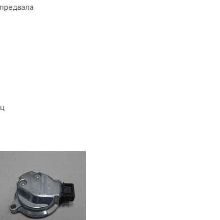
спредвала
4ц