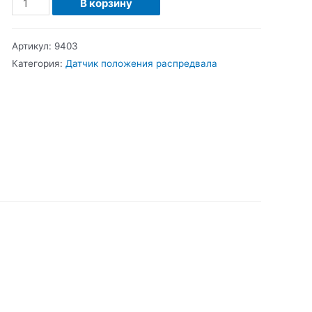
В корзину
Ауди-
Фольксваген
Артикул:
9403
Датчик
Категория:
Датчик положения распредвала
положения
распредвала