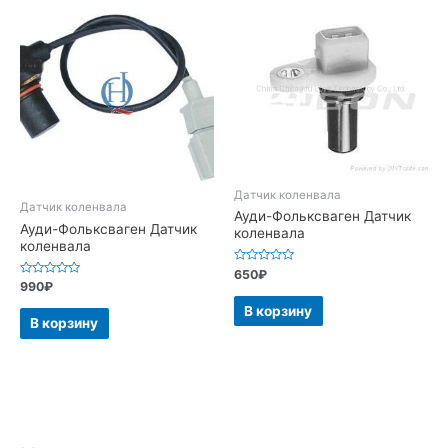
Датчик коленвала
Датчик коленвала
Ауди-Фольксваген Датчик
Ауди-Фольксваген Датчик
коленвала
коленвала
Оценка
650
₽
0
Оценка
990
₽
из
0
5
из
В корзину
5
В корзину