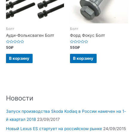
Болт
Болт
Ауди-Фольксваген Болт
Форд Фокус Болт
Оценка
Оценка
50
₽
550
₽
0
0
из
из
5
5
В корзину
В корзину
Новости
Запуск производства Skoda Kodiaq в России намечен на 1-
й квартал 2018
23/09/2017
Новый Lexus ES стартует на российском рынке
24/09/2015