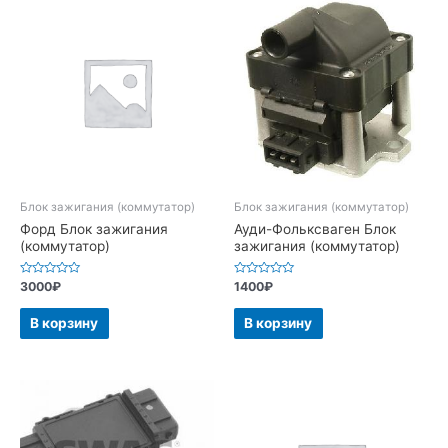
Блок зажигания (коммутатор)
Блок зажигания (коммутатор)
Форд Блок зажигания
Ауди-Фольксваген Блок
(коммутатор)
зажигания (коммутатор)
Оценка
Оценка
3000
₽
1400
₽
0
0
из
из
5
5
В корзину
В корзину