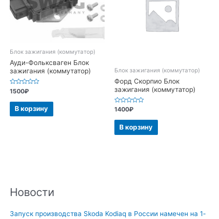
Блок зажигания (коммутатор)
Ауди-Фольксваген Блок
Блок зажигания (коммутатор)
зажигания (коммутатор)
Форд Скорпио Блок
зажигания (коммутатор)
Оценка
1500
₽
0
из
5
В корзину
Оценка
1400
₽
0
из
5
В корзину
Новости
Запуск производства Skoda Kodiaq в России намечен на 1-