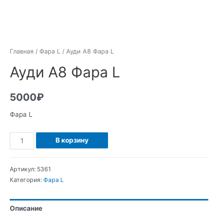
Главная
/
Фара L
/ Ауди А8 Фара L
Ауди А8 Фара L
5000
₽
Фара L
Количество
В корзину
Ауди
А8
Артикул:
5361
Фара
Категория:
Фара L
L
Описание