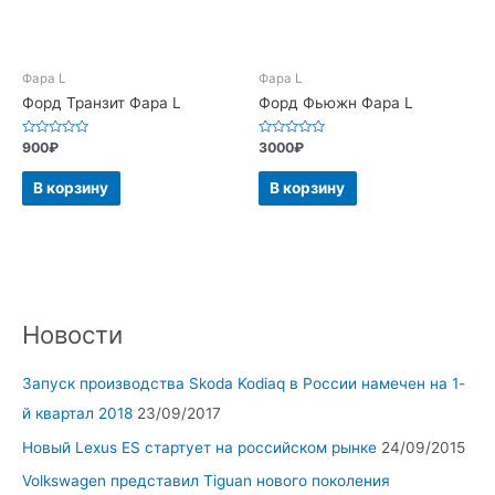
Фара L
Фара L
Форд Транзит Фара L
Форд Фьюжн Фара L
Оценка
Оценка
900
₽
3000
₽
0
0
из
из
5
5
В корзину
В корзину
Новости
Запуск производства Skoda Kodiaq в России намечен на 1-
й квартал 2018
23/09/2017
Новый Lexus ES стартует на российском рынке
24/09/2015
Volkswagen представил Tiguan нового поколения