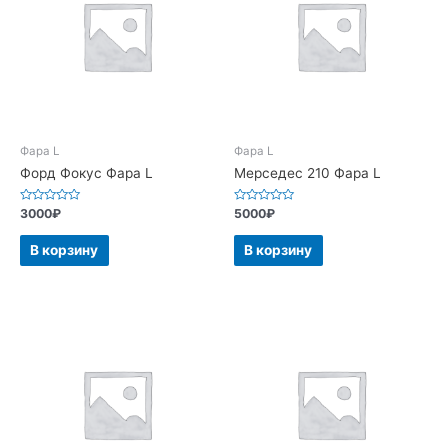
Фара L
Фара L
Форд Фокус Фара L
Мерседес 210 Фара L
Оценка
Оценка
3000
₽
5000
₽
0
0
из
из
5
5
В корзину
В корзину