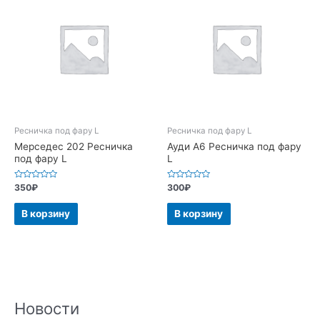
Ресничка под фару L
Ресничка под фару L
Мерседес 202 Ресничка
Ауди А6 Ресничка под фару
под фару L
L
Оценка
Оценка
350
₽
300
₽
0
0
из
из
5
5
В корзину
В корзину
Новости