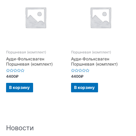
Поршневая (комплект)
Поршневая (комплект)
Ауди-Фольксваген
Ауди-Фольксваген
Поршневая (комплект)
Поршневая (комплект)
Оценка
Оценка
4400
₽
4400
₽
0
0
из
из
5
5
В корзину
В корзину
Новости