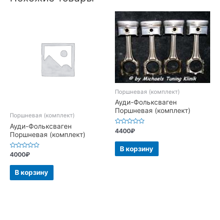
Поршневая (комплект)
Ауди-Фольксваген
Поршневая (комплект)
Поршневая (комплект)
Ауди-Фольксваген
Оценка
4400
₽
Поршневая (комплект)
0
из
5
В корзину
Оценка
4000
₽
0
из
5
В корзину