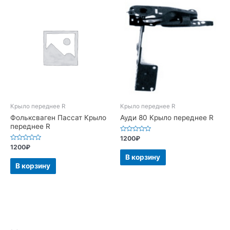
Крыло переднее R
Крыло переднее R
Фольксваген Пассат Крыло
Ауди 80 Крыло переднее R
переднее R
Оценка
1200
₽
0
Оценка
1200
₽
из
0
5
В корзину
из
5
В корзину