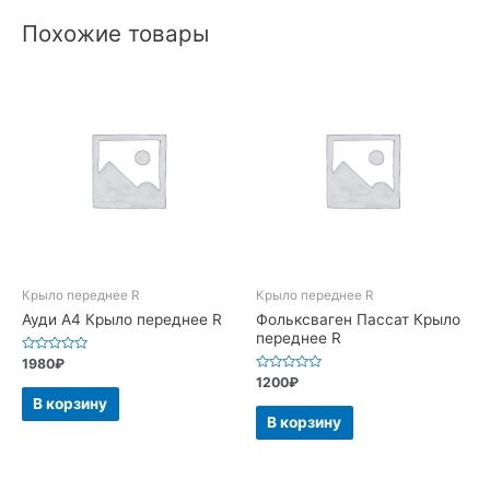
Похожие товары
Крыло переднее R
Крыло переднее R
Ауди А4 Крыло переднее R
Фольксваген Пассат Крыло
переднее R
Оценка
1980
₽
0
Оценка
1200
₽
из
0
5
В корзину
из
5
В корзину