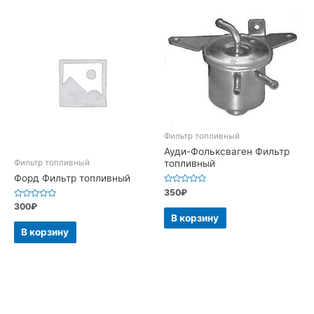
Фильтр топливный
Ауди-Фольксваген Фильтр
Фильтр топливный
топливный
Форд Фильтр топливный
Оценка
350
₽
0
Оценка
300
₽
из
0
5
В корзину
из
5
В корзину