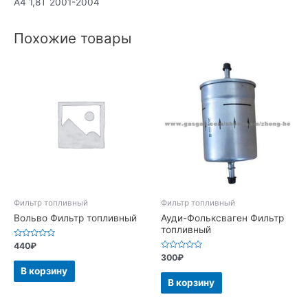
A4 1,8T 2001-2004
Похожие товары
Фильтр топливный
Фильтр топливный
Вольво Фильтр топливный
Ауди-Фольксваген Фильтр
топливный
Оценка
440
₽
0
Оценка
300
₽
из
0
5
В корзину
из
5
В корзину