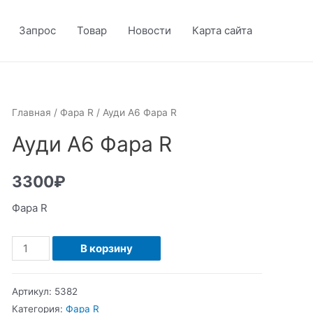
Запрос
Товар
Новости
Карта сайта
Главная
/
Фара R
/ Ауди А6 Фара R
Ауди А6 Фара R
3300
₽
Фара R
Количество
В корзину
Ауди
А6
Артикул:
5382
Фара
Категория:
Фара R