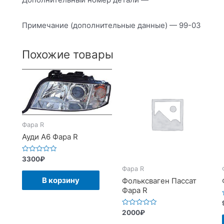
Примечание (дополнительные данные) — 99-03
Похожие товары
Фара R
Ауди А6 Фара R
Оценка
3300
₽
0
Фара R
из
5
В корзину
Фольксваген Пассат
Фара R
Оценка
2000
₽
0
из