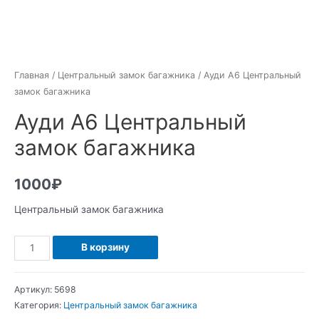
Главная
/
Центральный замок багажника
/ Ауди А6 Центральный
замок багажника
Ауди А6 Центральный
замок багажника
1000
₽
Центральный замок багажника
Количество
В корзину
Ауди
А6
Артикул:
5698
Центральный
Категория:
Центральный замок багажника
замок