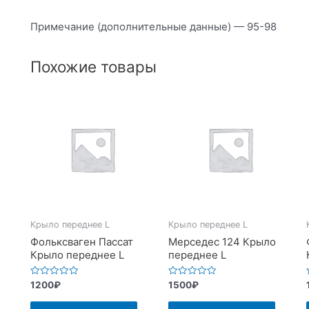
Примечание (дополнительные данные) — 95-98
Похожие товары
Крыло переднее L
Крыло переднее L
Фольксваген Пассат
Мерседес 124 Крыло
Крыло переднее L
переднее L
Оценка
Оценка
1200
₽
1500
₽
0
0
из
из
5
5