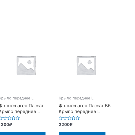
Крыло переднее L
Крыло переднее L
Фольксваген Пассат
Фольксваген Пассат В6
Крыло переднее L
Крыло переднее L
Оценка
Оценка
1200
₽
2200
₽
0
0
из
из
5
5