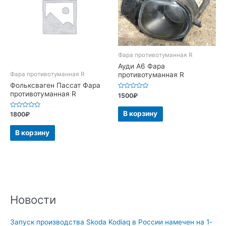
Фара противотуманная R
Ауди А6 Фара
Фара противотуманная R
противотуманная R
Фольксваген Пассат Фара
противотуманная R
Оценка
1500
₽
0
из
5
В корзину
Оценка
1800
₽
0
из
5
В корзину
Новости
Запуск производства Skoda Kodiaq в России намечен на 1-