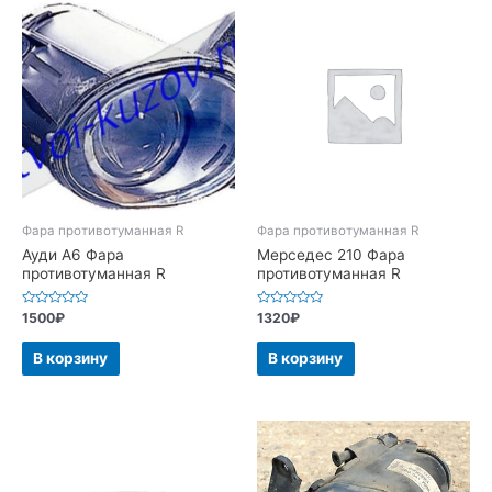
Фара противотуманная R
Фара противотуманная R
Ауди А6 Фара
Мерседес 210 Фара
противотуманная R
противотуманная R
Оценка
Оценка
1500
₽
1320
₽
0
0
из
из
5
5
В корзину
В корзину