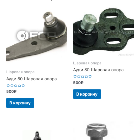
Шаровая опора
Ауди 80 Шаровая опора
Шаровая опора
Ауди 80 Шаровая опора
Оценка
500
₽
0
из
Оценка
500
₽
5
В корзину
0
из
5
В корзину