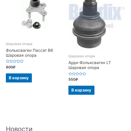
Шаровая опора
Фольксваген Пассат В6
Шаровая опора
Шаровая опора
Ауди-Фольксваген LT
Оценка
800
₽
Шаровая опора
0
из
5
В корзину
Оценка
550
₽
0
из
5
В корзину
Новости