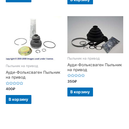
Пыльник на привод
Ауди-Фольксваген Пыльник
Пыльник на привод
на привод
Ауди-Фольксваген Пыльник
на привод
Оценка
350
₽
0
из
Оценка
400
₽
5
В корзину
0
из
5
В корзину