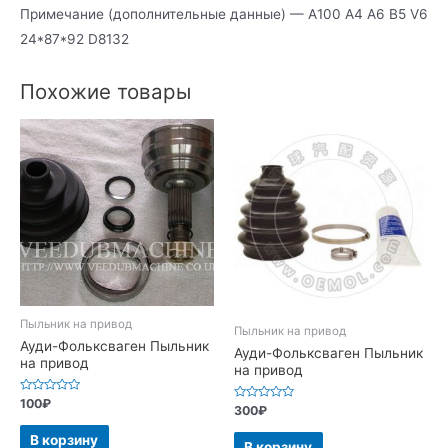
Примечание (дополнительные данные) — А100 А4 А6 В5 V6
24*87*92 D8132
Похожие товары
Пыльник на привод
Пыльник на привод
Ауди-Фольксваген Пыльник
Ауди-Фольксваген Пыльник
на привод
на привод
Оценка
100
₽
Оценка
300
₽
0
0
из
из
5
В корзину
5
В корзину