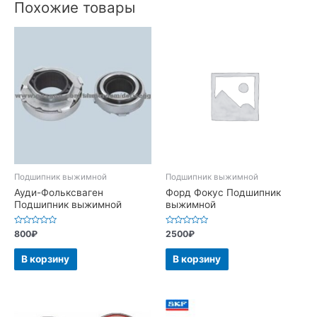
Похожие товары
Подшипник выжимной
Подшипник выжимной
Ауди-Фольксваген
Форд Фокус Подшипник
Подшипник выжимной
выжимной
Оценка
Оценка
800
₽
2500
₽
0
0
из
из
5
5
В корзину
В корзину