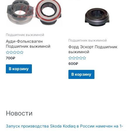
Подшипник выжимной
Подшипник выжимной
Ауди-Фольксваген
Подшипник выжимной
Форд Эскорт Подшипник
выжимной
Оценка
700
₽
0
Оценка
600
₽
из
0
5
В корзину
из
5
В корзину
Новости
Запуск производства Skoda Kodiaq в России намечен на 1-