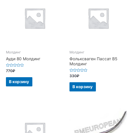
Молдинг
Молдинг
Ауди 80 Молдинг
Фольксваген Пассат В5
Молдинг
Оценка
770
₽
0
Оценка
330
₽
из
0
5
В корзину
из
5
В корзину