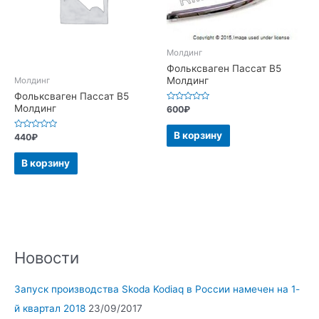
Молдинг
Фольксваген Пассат В5
Молдинг
Молдинг
Фольксваген Пассат В5
Молдинг
Оценка
600
₽
0
из
5
В корзину
Оценка
440
₽
0
из
5
В корзину
Новости
Запуск производства Skoda Kodiaq в России намечен на 1-
й квартал 2018
23/09/2017