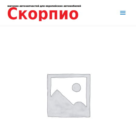
Перейти
Глав
к
содержимому
мен