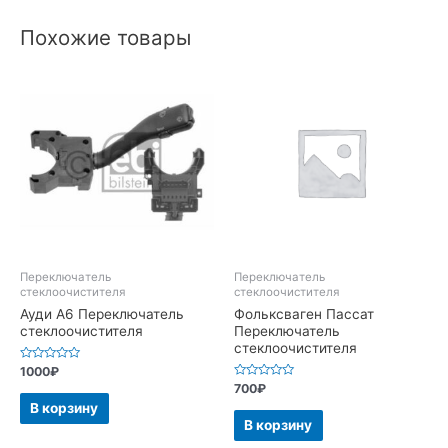
Похожие товары
Переключатель
Переключатель
стеклоочистителя
стеклоочистителя
Ауди А6 Переключатель
Фольксваген Пассат
стеклоочистителя
Переключатель
стеклоочистителя
Оценка
1000
₽
0
Оценка
700
₽
из
0
5
В корзину
из
5
В корзину