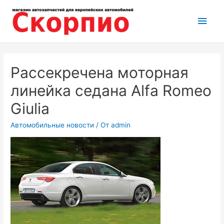
Перейти
Глав
к
содержимому
мен
Рассекречена моторная
линейка седана Alfa Romeo
Giulia
Автомобильные новости
/ От
admin