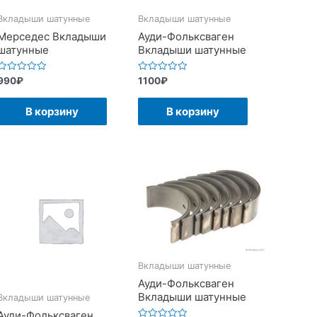
Вкладыши шатунные
Вкладыши шатунные
Мерседес Вкладыши
Ауди-Фольксваген
шатунные
Вкладыши шатунные
Оценка
Оценка
990
₽
1100
₽
0
0
из
из
5
5
В корзину
В корзину
Вкладыши шатунные
Ауди-Фольксваген
Вкладыши шатунные
Вкладыши шатунные
Ауди-Фольксваген