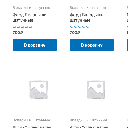
Вкладыши шатунные
Вкладыши шатунные
Форд Вкладыши
Форд Вкладыши
шатунные
шатунные
Оценка
Оценка
700
₽
700
₽
0
0
из
из
5
5
В корзину
В корзину
Вкладыши шатунные
Вкладыши шатунные
Ауди-Фольксваген
Ауди-Фольксваген