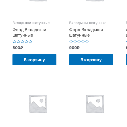
Вкладыши шатунные
Вкладыши шатунные
Форд Вкладыши
Форд Вкладыши
шатунные
шатунные
Оценка
Оценка
500
₽
900
₽
0
0
из
из
5
5
В корзину
В корзину