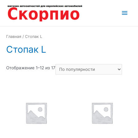
Перейти
Глав
к
содержимому
мен
Главная
/ Стопак L
Стопак L
Отображение 1–12 из 17