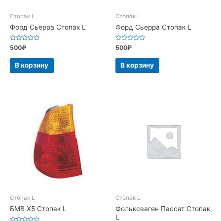
Стопак L
Стопак L
Форд Сьерра Стопак L
Форд Сьерра Стопак L
Оценка
Оценка
500
₽
500
₽
0
0
из
из
5
5
В корзину
В корзину
Стопак L
Стопак L
БМВ Х5 Стопак L
Фольксваген Пассат Стопак
L