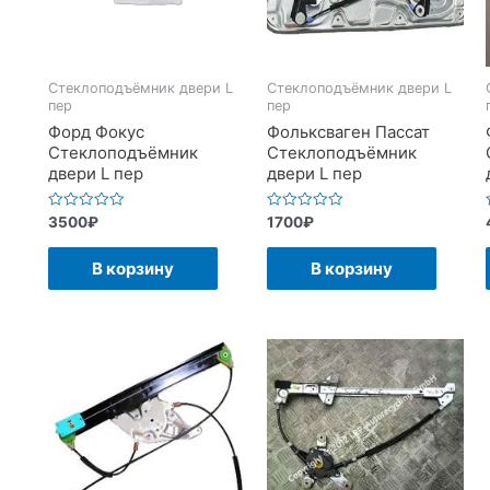
Стеклоподъёмник двери L
Стеклоподъёмник двери L
пер
пер
Форд Фокус
Фольксваген Пассат
Стеклоподъёмник
Стеклоподъёмник
двери L пер
двери L пер
Оценка
Оценка
3500
₽
1700
₽
0
0
из
из
5
5
В корзину
В корзину