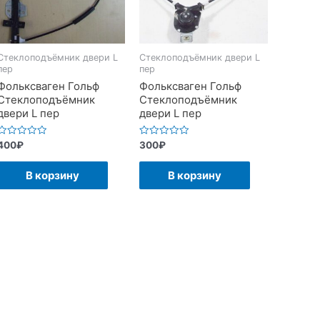
Стеклоподъёмник двери L
Стеклоподъёмник двери L
пер
пер
Фольксваген Гольф
Фольксваген Гольф
Стеклоподъёмник
Стеклоподъёмник
двери L пер
двери L пер
Оценка
Оценка
400
₽
300
₽
0
0
из
из
5
5
В корзину
В корзину