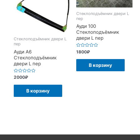
Стеклоподъёмник двери L
пер
Ауди 100
Стеклоподъёмник
двери L пер
Стеклоподъёмник двери L
пер
Ауди А6
Оценка
1800
₽
0
Стеклоподъёмник
из
5
двери L пер
В корзину
Оценка
2000
₽
0
из
5
В корзину