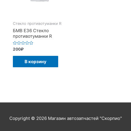
Стекло противотуманки R
БМВ Е36 Стекло
противотуманки R
Оценка
200
₽
0
из
5
В корзину
Copyright © 2026
Магазин автозапчастей "Скорпио"