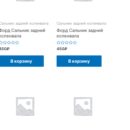
Сальник задний коленвала
Сальник задний коленвала
Форд Сальник задний
Форд Сальник задний
коленвала
коленвала
Оценка
Оценка
450
₽
450
₽
0
0
из
из
5
5
В корзину
В корзину