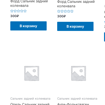
Форд Сальник задний
Форд Сальник задний
коленвала
коленвала
Оценка
300
₽
Оценка
300
₽
0
0
из
из
5
5
В корзину
В корзину
Сальник задний коленвала
Сальник задний коленвала
Опель Сальник задний
Ауди-Фольксваген