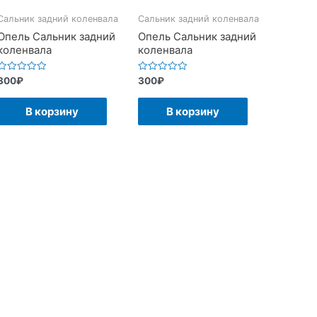
Сальник задний коленвала
Сальник задний коленвала
Опель Сальник задний
Опель Сальник задний
коленвала
коленвала
Оценка
Оценка
300
₽
300
₽
0
0
из
из
5
5
В корзину
В корзину