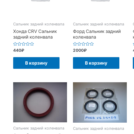
Сальник задний коленвала
Сальник задний коленвала
Хонда CRV Сальник
Форд Сальник задний
задний коленвала
коленвала
Оценка
Оценка
440
₽
2000
₽
0
0
из
из
5
5
В корзину
В корзину
Сальник задний коленвала
Сальник задний коленвала