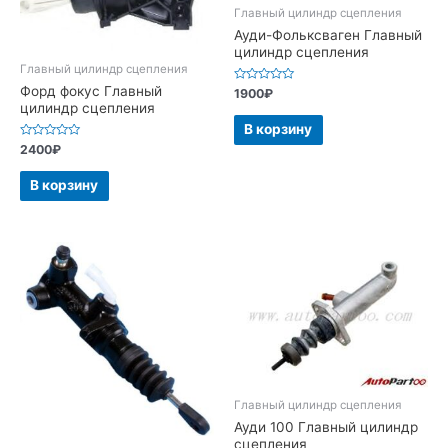
Главный цилиндр сцепления
Ауди-Фольксваген Главный
цилиндр сцепления
Главный цилиндр сцепления
Форд фокус Главный
Оценка
1900
₽
0
цилиндр сцепления
из
5
В корзину
Оценка
2400
₽
0
из
5
В корзину
Главный цилиндр сцепления
Ауди 100 Главный цилиндр
сцепления