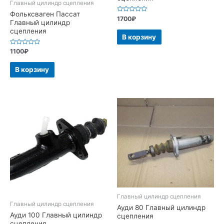
Главный цилиндр сцепления
Фольксваген Пассат
Оценка
1700
₽
Главный цилиндр
0
из
сцепления
5
В корзину
Оценка
1100
₽
0
из
5
В корзину
Главный цилиндр сцепления
Главный цилиндр сцепления
Ауди 80 Главный цилиндр
Ауди 100 Главный цилиндр
сцепления
сцепления