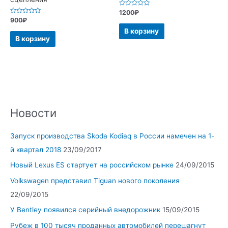
Оценка
1200
₽
0
Оценка
900
₽
из
0
5
В корзину
из
5
В корзину
Новости
Запуск производства Skoda Kodiaq в России намечен на 1-
й квартал 2018
23/09/2017
Новый Lexus ES стартует на российском рынке
24/09/2015
Volkswagen представил Tiguan нового поколения
22/09/2015
У Bentley появился серийный внедорожник
15/09/2015
Рубеж в 100 тысяч проданных автомобилей перешагнут