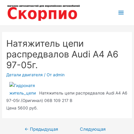
Перейти
Глав
к
содержимому
мен
Натяжитель цепи
распредвалов Audi A4 A6
97-05г.
Детали двигателя
/ От
admin
Натяжитель цепи распредвалов Audi A4 A6
97-05г.(Оригинал) 06B 109 217 B
Цена 5600 руб.
Навигация
←
Предыдущая
Следующая