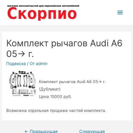
Перейти
Глав
к
содержимому
мен
Комплект рычагов Audi A6
05-> г.
Подвеска
/ От
admin
Комплект рычагов Audi A6 05-> г.
(Дубликат)
Цена 15000 руб.
Возможна отдельная продажа частей комплекта.
Навигация
←
Предыдущая
Следующая